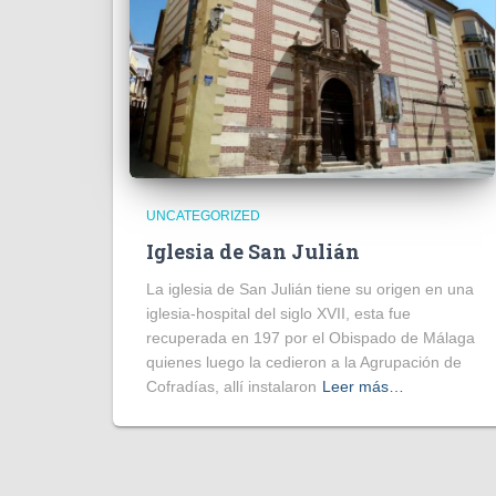
UNCATEGORIZED
Iglesia de San Julián
La iglesia de San Julián tiene su origen en una
iglesia-hospital del siglo XVII, esta fue
recuperada en 197 por el Obispado de Málaga
quienes luego la cedieron a la Agrupación de
Cofradías, allí instalaron
Leer más…