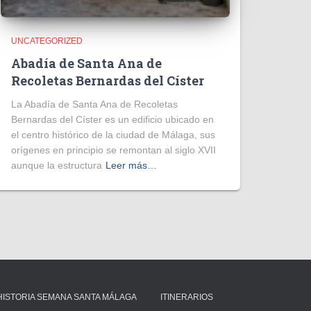
UNCATEGORIZED
Abadía de Santa Ana de
Recoletas Bernardas del Císter
La Abadía de Santa Ana de Recoletas
Bernardas del Císter es un edificio ubicado en
el centro histórico de la ciudad de Málaga, sus
orígenes en principio se remontan al siglo XVII
aunque la estructura
Leer más…
HISTORIA SEMANA SANTA MÁLAGA
ITINERARIOS