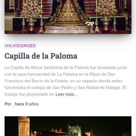
UNCATEGORIZED
Capilla de la Paloma
La Capilla de María Santísima de la Paloma fue levantada junto
con la casa hermandad de La Paloma en la Plaza de San
Francisco del Barrio de la Goleta, en un espacio donde antes
funcionaba el colegio de San Pedro y San Rafael de Málaga. El
trabajo fue proyectado en
Leer más…
Por
, hace
8 años