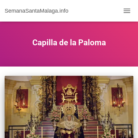
SemanaSantaMalaga.info
CAMB
MODO
DE
NAVE
Capilla de la Paloma