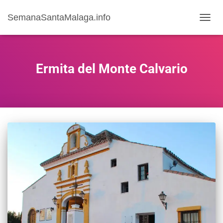
SemanaSantaMalaga.info
CAMB
MODO
DE
NAVE
Ermita del Monte Calvario