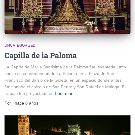
UNCATEGORIZED
Capilla de la Paloma
La Capilla de María Santísima de la Paloma fue levantada junto
con la casa hermandad de La Paloma en la Plaza de San
Francisco del Barrio de la Goleta, en un espacio donde antes
funcionaba el colegio de San Pedro y San Rafael de Málaga. El
trabajo fue proyectado en
Leer más…
Por
, hace
8 años