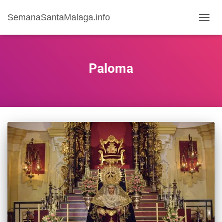
SemanaSantaMalaga.info
CAMB
MODO
DE
NAVE
Paloma